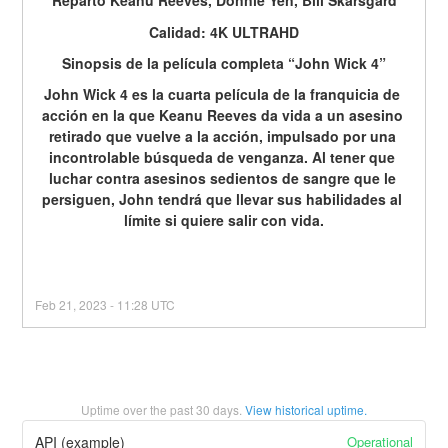
Reparto Keanu Reeves, Donnie Yen, Bill Skarsgård
Calidad: 4K ULTRAHD
Sinopsis de la película completa “John Wick 4”
John Wick 4 es la cuarta película de la franquicia de 
acción en la que Keanu Reeves da vida a un asesino 
retirado que vuelve a la acción, impulsado por una 
incontrolable búsqueda de venganza. Al tener que 
luchar contra asesinos sedientos de sangre que le 
persiguen, John tendrá que llevar sus habilidades al 
límite si quiere salir con vida.
Feb
21
,
2023
-
11:28
UTC
Uptime over the past
30
days.
View historical uptime.
Operational
API (example)